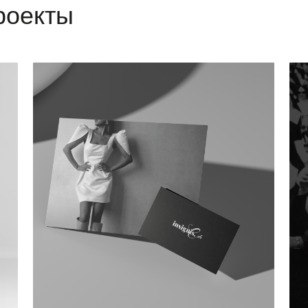
Бренд одежды Insignis.Clo
Косметический бр
Стильный брендинг
Брендинг и диз
косметических 
+7 (933) 338-38-76
akkera.agency
info@chvikovsky.com
chvikovsky
Красноярск, ул.
Авиаторов 5