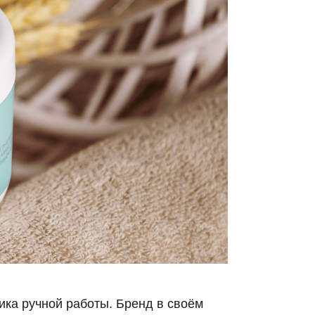
аботы. Бренд в своём
льный состав и стремится
иенты.
4 недели