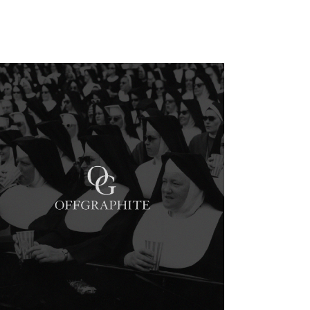
енд Wings beauty
айн упаковки
средств
© 2023-2026 Akkera
Политика конфиденциальности
Начать проект
Карта сайта