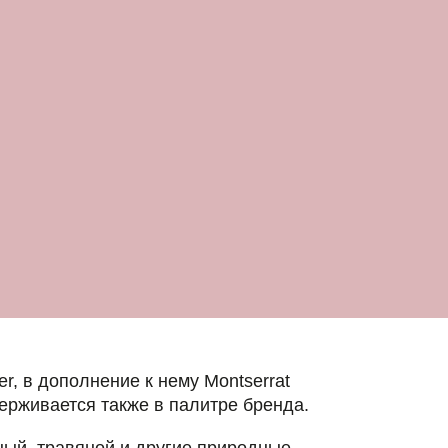
ние к нему Montserrat
также в палитре бренда.
й и другие природные
 бренда. Их мы собрали в
ромат косметики.