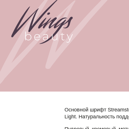
Основной шрифт Streamster, в дополне
Light. Натуральность поддерживается 
Пудровый, кремовый, мятный, травяно
оттенки, стали основой для продукции
айдентике, чтобы подчеркнуть вкус и а