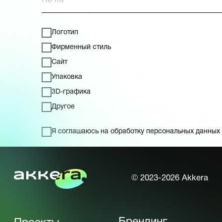
Контакты
Логотип
akkera.agency
+7 (933) 338-38-76
Фирменный стиль
chikovsky
info@chvikovsky.com
Сайт
Красноярск, ул.
Авиаторов 5
Упаковка
3D-графика
Политика конфиденциальности
Другое
Карта сайта
Я соглашаюсь на обработку персональных данных
SUBMIT